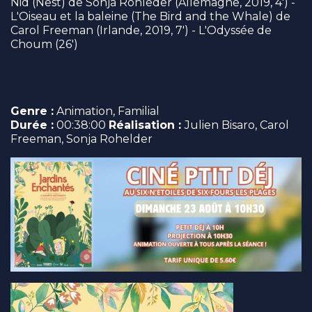
Nid (Nest) de Sonja Rohleder (Allemagne, 2019, 4') -
L'Oiseau et la baleine (The Bird and the Whale) de
Carol Freeman (Irlande, 2019, 7') - L'Odyssée de
Choum (26')
Genre :
Animation, Familial
Durée :
00:38:00
Réalisation :
Julien Bisaro, Carol
Freeman, Sonja Rohelder