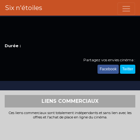
Six n'étoiles
Durée :
Partagez vos envies cinéma :
Facebook
Twitter
LIENS COMMERCIAUX
Ces liens commerciaux sont totalement indépendants et sans lien avec les
offres et l'achat de place en ligne du cinéma.