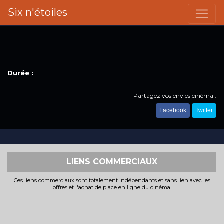
Six n'étoiles
Durée :
Partagez vos envies cinéma :
Facebook
Twitter
LIENS COMMERCIAUX
Ces liens commerciaux sont totalement indépendants et sans lien avec les
offres et l'achat de place en ligne du cinéma.