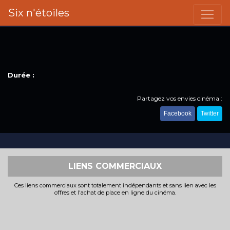
Six n'étoiles
Durée :
Partagez vos envies cinéma :
Facebook
Twitter
LIENS COMMERCIAUX
Ces liens commerciaux sont totalement indépendants et sans lien avec les
offres et l'achat de place en ligne du cinéma.