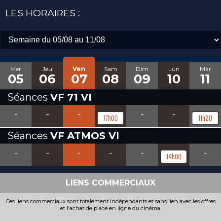
LES HORAIRES :
Mer
Jeu
Ven
Sam
Dim
Lun
Mar
05
06
07
08
09
10
11
Séances
VF 71 VI
-
-
-
-
-
17h00
11h20
Séances
VF ATMOS VI
-
-
-
-
-
-
14h00
LIENS COMMERCIAUX
Ces liens commerciaux sont totalement indépendants et sans lien avec les offres
et l'achat de place en ligne du cinéma.