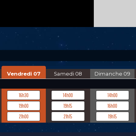
Vendredi
07
Samedi
08
Dimanche
09
16h30
14h00
14h00
19h00
19h15
16h00
21h00
21h15
19h15