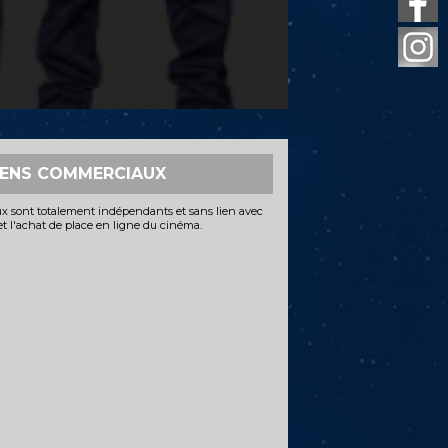
IENS COMMERCIAUX
x sont totalement indépendants et sans lien avec
 et l'achat de place en ligne du cinéma.