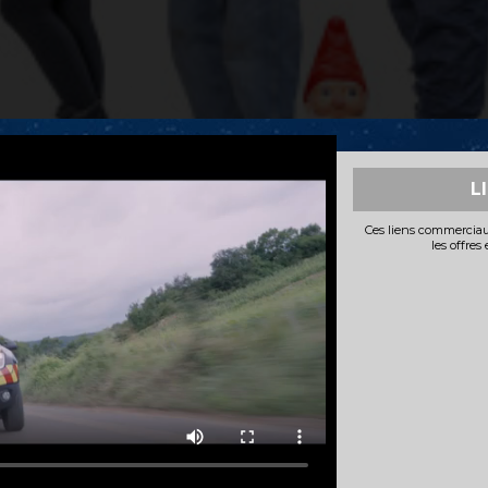
L
Ces liens commerciau
les offres