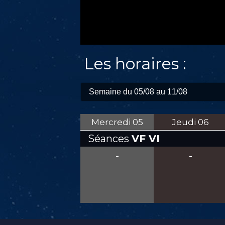
Les horaires :
Mercredi
05
Jeudi
06
Séances
VF VI
-
-