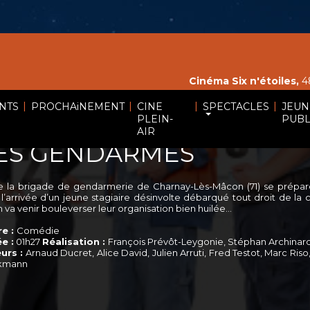
Cinéma Six n'étoiles,
48
|
|
|
|
NTS
PROCHAiNEMENT
CINE
SPECTACLES
JEUN
PLEIN-
PUBL
AIR
ES GENDARMES
e la brigade de gendarmerie de Charnay-Lès-Mâcon (71) se prépare
 l’arrivée d’un jeune stagiaire désinvolte débarqué tout droit de la
n va venir bouleverser leur organisation bien huilée…
e :
Comédie
e :
01h27
Réalisation :
François Prévôt-Leygonie, Stéphan Archinar
urs :
Arnaud Ducret, Alice David, Julien Arruti, Fred Testot, Marc Ris
kmann