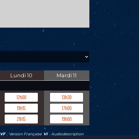
Lundi
10
Mardi
11
12h00
13h30
19h15
17h00
21h15
19h00
VF
: Version Française
VI
: Audiodescription