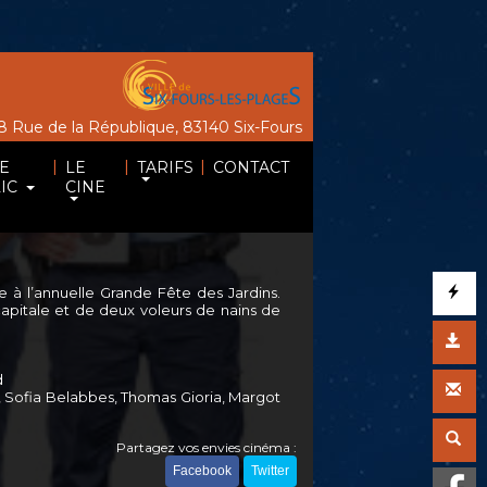
 Rue de la République, 83140 Six-Fours
|
|
|
E
LE
TARIFS
CONTACT
IC
CINE
 à l’annuelle Grande Fête des Jardins.
 capitale et de deux voleurs de nains de
d
o, Sofia Belabbes, Thomas Gioria, Margot
Partagez vos envies cinéma :
Facebook
Twitter