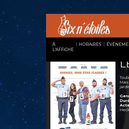
|
|
À
HORAiRES
ÉVÉNEME
L'AFFiCHE
L
Tout
Mais
jardi
Genr
Duré
Acte
Hec