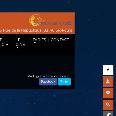
 Rue de la République, 83140 Six-Fours
|
|
|
E
LE
TARIFS
CONTACT
IC
CINE
Partagez vos envies cinéma :
Facebook
Twitter