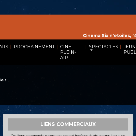
Cinéma Six n'étoiles,
48
|
|
|
|
NTS
PROCHAiNEMENT
CINE
SPECTACLES
JEUN
PLEIN-
PUBL
AIR
e :
LIENS COMMERCIAUX
Ces liens commerciaux sont totalement indépendants et sans lien avec