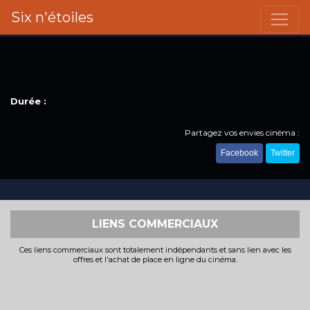
Six n'étoiles
Durée :
Partagez vos envies cinéma :
Facebook
Twitter
LIENS COMMERCIAUX
Ces liens commerciaux sont totalement indépendants et sans lien avec les
offres et l'achat de place en ligne du cinéma.