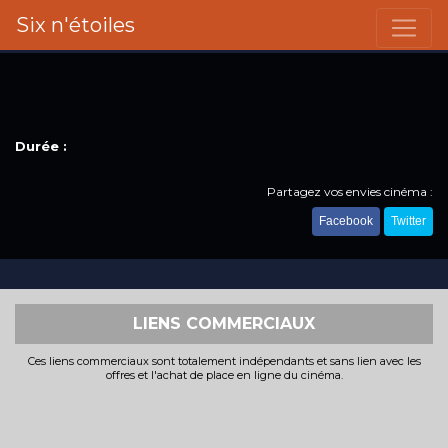
Six n'étoiles
Durée :
Partagez vos envies cinéma :
Facebook
Twitter
LIENS COMMERCIAUX
Ces liens commerciaux sont totalement indépendants et sans lien avec les
offres et l'achat de place en ligne du cinéma.