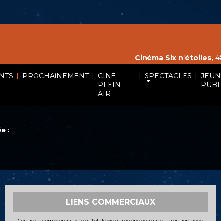
Cinéma Six n'étoiles,
48
|
|
|
|
NTS
PROCHAiNEMENT
CINE
SPECTACLES
JEUN
PLEIN-
PUBL
AIR
e :
LIENS COMMERCIAUX
Ces liens commerciaux sont totalement indépendants et sans lien avec