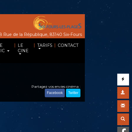
 Rue de la République, 83140 Six-Fours
|
|
|
E
LE
TARIFS
CONTACT
IC
CINE
Partagez vos envies cinéma :
Facebook
Twitter