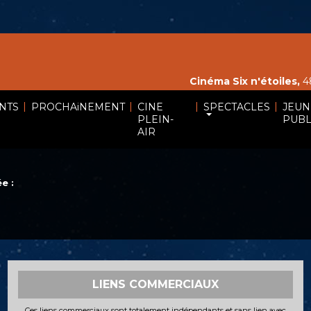
Cinéma Six n'étoiles,
48
|
|
|
|
NTS
PROCHAiNEMENT
CINE
SPECTACLES
JEUN
PLEIN-
PUBL
AIR
e :
LIENS COMMERCIAUX
Ces liens commerciaux sont totalement indépendants et sans lien avec