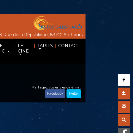
 Rue de la République, 83140 Six-Fours
|
|
|
E
LE
TARIFS
CONTACT
IC
CINE
Partagez vos envies cinéma :
Facebook
Twitter