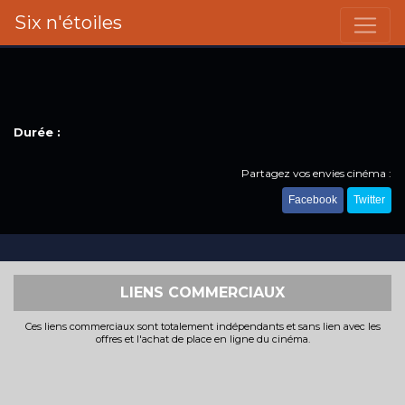
Six n'étoiles
Durée :
Partagez vos envies cinéma :
Facebook
Twitter
LIENS COMMERCIAUX
Ces liens commerciaux sont totalement indépendants et sans lien avec les
offres et l'achat de place en ligne du cinéma.