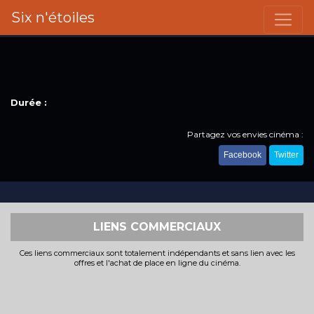
Six n'étoiles
Durée :
Partagez vos envies cinéma :
Facebook
Twitter
LIENS COMMERCIAUX
Ces liens commerciaux sont totalement indépendants et sans lien avec les
offres et l'achat de place en ligne du cinéma.